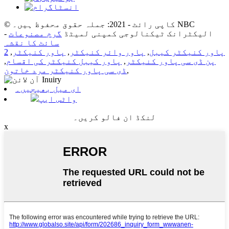
© کاپی رائٹ - 2021: جملہ حقوق محفوظ ہیں۔ NBC
الیکٹرانک ٹیکنالوجی کمپنی لمیٹڈ
گرم مصنوعات
-
سائٹ کا نقشہ
پاور کنیکٹر کیبل
,
پاور وائر کنیکٹر
,
پاور کنیکٹر
,
2
پن ڈی سی پاور کنیکٹر
,
پاور کیبل کنیکٹر کی اقسام
,
,
ڈی سی پاور کنیکٹر مرد خاتون
ای میل بھیجیں۔
واٹس ایپ
لنکڈ ان فالو کریں۔
x