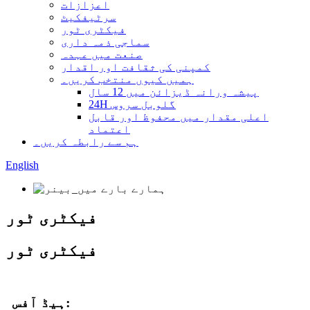
اعزازات
سرٹیفکیٹ
فیکٹری ٹور
سماجی ذمہ داری
صنعت میں عہدہ
کمپنی کی ثقافت اور اقدار
ہمیں کیوں منتخب کریں۔
پیشہ ورانہ ڈیزائن میں 12 سال
24H گلوبل سروس
اعلی مقدار میں محفوظ اور قابل
اعتماد
ہم سے رابطہ کریں۔
English
فیکٹری ٹور
فیکٹری ٹور
ہیڈ آفس: