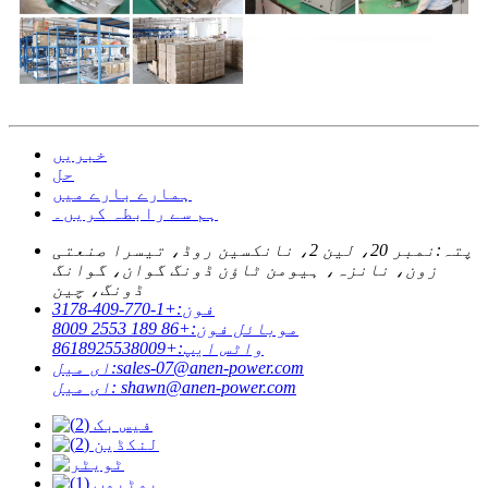
خبریں
حل
ہمارے بارے میں
ہم سے رابطہ کریں۔
پتہ:
نمبر 20، لین 2، نانکسین روڈ، تیسرا صنعتی
زون، نانزہ، ہیومن ٹاؤن ڈونگ گوان، گوانگ
ڈونگ، چین
فون:
+1-770-409-3178
موبائل فون:
+86 189 2553 8009
واٹس ایپ:
+8618925538009
sales-07@anen-power.com
ای میل:
shawn@anen-power.com
ای میل: