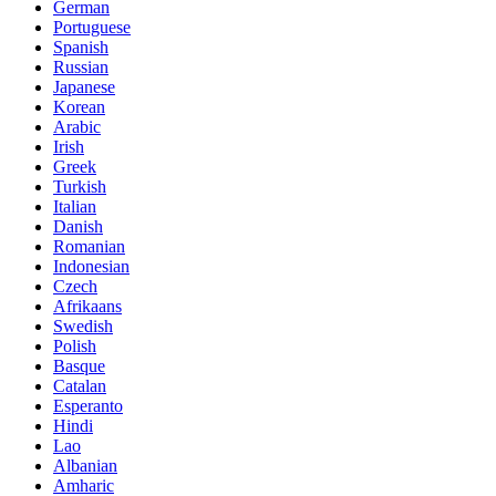
German
Portuguese
Spanish
Russian
Japanese
Korean
Arabic
Irish
Greek
Turkish
Italian
Danish
Romanian
Indonesian
Czech
Afrikaans
Swedish
Polish
Basque
Catalan
Esperanto
Hindi
Lao
Albanian
Amharic