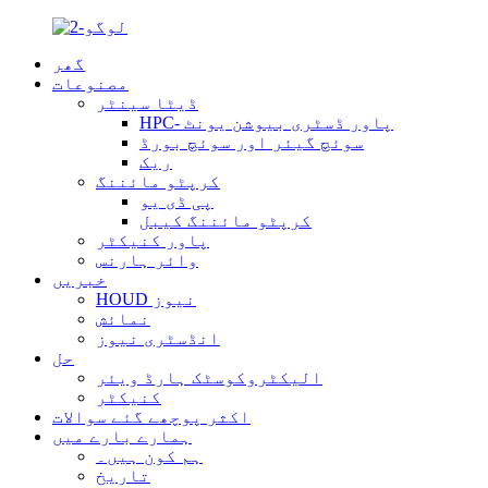
گھر
مصنوعات
ڈیٹا سینٹر
HPC- پاور ڈسٹری بیوشن یونٹ
سوئچ گیئر اور سوئچ بورڈ
ریک
کرپٹو مائننگ
پی ڈی یو
کرپٹو مائننگ کیبل
پاور کنیکٹر
وائر ہارنس
خبریں
HOUD نیوز
نمائش
انڈسٹری نیوز
حل
الیکٹروکوسٹک ہارڈ ویئر
کنیکٹر
اکثر پوچھے گئے سوالات
ہمارے بارے میں
ہم کون ہیں۔
تاریخ