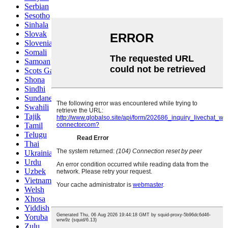
Serbian
Sesotho
Sinhala
Slovak
Slovenian
Somali
Samoan
Scots Gaelic
Shona
Sindhi
Sundanese
Swahili
Tajik
Tamil
Telugu
Thai
Ukrainian
Urdu
Uzbek
Vietnamese
Welsh
Xhosa
Yiddish
Yoruba
Zulu