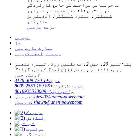
ماحولیاتی مزاحمت کی جامع کارکردگی
کو بہتر بنانے کی ضرورت ہے۔ پاور
کنیکٹر، بیٹری کنیکٹر، انڈسٹریل
کنیکٹر...
مزید پڑھیں
خبریں
حل
ہمارے بارے میں
ہم سے رابطہ کریں۔
پتہ:
نمبر 20، لین 2، نانکسین روڈ، تیسرا صنعتی
زون، نانزہ، ہیومن ٹاؤن ڈونگ گوان، گوانگ
ڈونگ، چین
فون:
+1-770-409-3178
موبائل فون:
+86 189 2553 8009
واٹس ایپ:
+8618925538009
sales-07@anen-power.com
ای میل:
shawn@anen-power.com
ای میل: