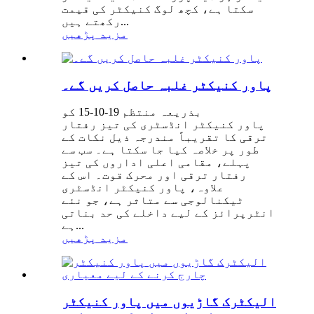
سکتا ہے، کچھ لوگ کنیکٹر کی قیمت
رکھتے ہیں...
مزید پڑھیں
پاور کنیکٹر غلبہ حاصل کریں گے۔
بذریعہ منتظم 19-10-15 کو
پاور کنیکٹر انڈسٹری کی تیز رفتار
ترقی کا تقریباً مندرجہ ذیل نکات کے
طور پر خلاصہ کیا جا سکتا ہے۔ سب سے
پہلے، مقامی اعلی اداروں کی تیز
رفتار ترقی اور محرک قوت۔ اس کے
علاوہ، پاور کنیکٹر انڈسٹری
ٹیکنالوجی سے متاثر ہے، جو نئے
انٹرپرائز کے لیے داخلے کی حد بناتی
ہے...
مزید پڑھیں
الیکٹرک گاڑیوں میں پاور کنیکٹر