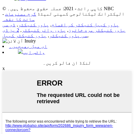
© کاپی رائٹ - 2021: جملہ حقوق محفوظ ہیں۔ NBC
الیکٹرانک ٹیکنالوجی کمپنی لمیٹڈ
گرم مصنوعات
-
سائٹ کا نقشہ
پاور کیبل کنیکٹر کی اقسام
,
پاور کنیکٹر
,
ڈی سی
پاور کنیکٹر مرد خاتون
,
پاور وائر کنیکٹر
,
2 پن ڈی
,
سی پاور کنیکٹر
,
پاور کنیکٹر کیبل
ای میل بھیجیں۔
واٹس ایپ
لنکڈ ان فالو کریں۔
x