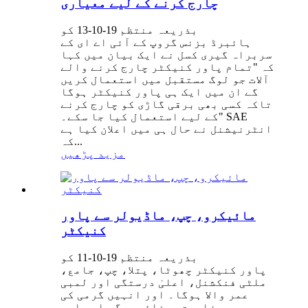
چارج کرنے کے لیے معیاری
بذریعہ منتظم 19-10-13 کو
ہائبرڈ بزنس گروپ کے آئی اے ای کے
سربراہ گیری کسل نے ایک بیان میں کہا
کہ "تمام پاور کنیکٹر چارج کرنے والے
آلات جو لوگ مستقبل میں استعمال کریں
گے ان میں ایک ہی پاور کنیکٹر ہوگا
تاکہ کسی بھی برقی گاڑی کو چارج کرنے
کے لیے استعمال کیا جا سکے۔" SAE
انٹرنیشنل نے حال ہی میں اعلان کیا ہے
کہ...
مزید پڑھیں
مائیکرو، چپ، ماڈیولر سے پاور
کنیکٹر
بذریعہ منتظم 19-10-11 کو
پاور کنیکٹر چھوٹا، پتلا، چپ، جامع،
ملٹی فنکشنل، اعلیٰ درستگی اور لمبی
عمر والا ہوگا۔ اور انہیں گرمی کی
مزاحمت، صفائی، سگ ماہی اور