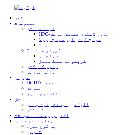
گھر
مصنوعات
ڈیٹا سینٹر
HPC- پاور ڈسٹری بیوشن یونٹ
سوئچ گیئر اور سوئچ بورڈ
ریک
کرپٹو مائننگ
پی ڈی یو
کرپٹو مائننگ کیبل
پاور کنیکٹر
وائر ہارنس
خبریں
HOUD نیوز
نمائش
انڈسٹری نیوز
حل
الیکٹروکوسٹک ہارڈ ویئر
کنیکٹر
اکثر پوچھے گئے سوالات
ہمارے بارے میں
ہم کون ہیں۔
تاریخ