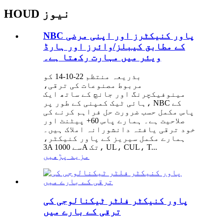
HOUD نیوز
NBC پاور کنیکٹرز اور اپنی مرضی
کے مطابق کیبلز/وائرز اور ہارڈ
ویئر میں مہارت رکھتا ہے۔
بذریعہ منتظم 22-10-14 کو
مربوط مصنوعات کی ترقی،
مینوفیکچرنگ اور جانچ کے ساتھ ایک
ہائی ٹیک کمپنی کے طور پر، NBC کے
پاس مکمل حسب ضرورت حل فراہم کرنے کی
صلاحیت ہے۔ ہمارے پاس 60+ پیٹنٹ اور
خود ترقی یافتہ دانشورانہ املاک ہیں۔
ہمارے مکمل سیریز کے پاور کنیکٹر،
3A سے 1000A تک، UL، CUL، T...
مزید پڑھیں
پاور کنیکٹر فلٹر ٹیکنالوجی کی
ترقی کے بارے میں