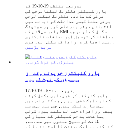
بذریعہ منتظم 19-10-19 کو
پاور کنیکٹر فلٹرنگ ٹیکنالوجی کی
ترقی کے ساتھ، فلٹرنگ ٹیکنالوجی
برقی مقناطیسی مداخلت کو دبانے میں
انتہائی موثر ہے، خاص طور پر سوئچنگ
پاور سپلائی کے EMI سگنل کے لیے، جو
مداخلت کی ترسیل اور مداخلت تابکاری
میں اچھا کردار ادا کر سکتی ہے۔ فرق...
مزید پڑھیں
پاور کنیکٹرز خریدتے وقت ان
پہلوؤں کو نوٹ کریں۔
بذریعہ منتظم 19-10-17
پاور کنیکٹر کی خریداری مکمل کرنے
کے لیے ایک شخص نہیں ہو سکتا، اس میں
بہت سارے لنکس ہیں، جس میں بہت سے
پیشہ ور افراد حصہ لے سکتے ہیں، کوئی
ایسا شخص ہے جو کنیکٹر کے معیار کی
طاقت کو صحیح معنوں میں سمجھے،
کنیکٹر ہر ایک پرزنٹ کا اسٹینڈ یا گر