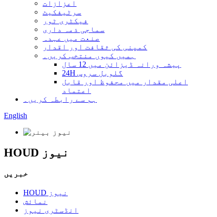
اعزازات
سرٹیفکیٹ
فیکٹری ٹور
سماجی ذمہ داری
صنعت میں عہدہ
کمپنی کی ثقافت اور اقدار
ہمیں کیوں منتخب کریں۔
پیشہ ورانہ ڈیزائن میں 12 سال
24H گلوبل سروس
اعلی مقدار میں محفوظ اور قابل
اعتماد
ہم سے رابطہ کریں۔
English
HOUD نیوز
خبریں
HOUD نیوز
نمائش
انڈسٹری نیوز