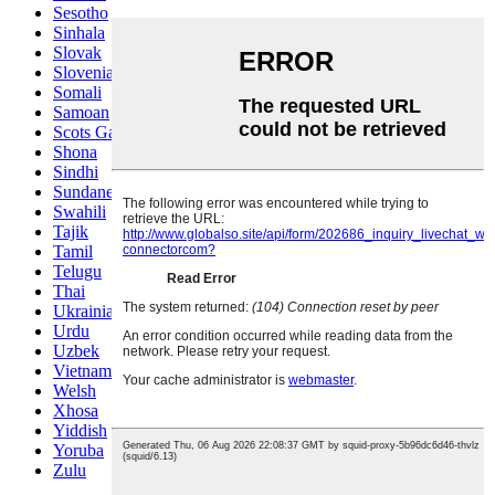
Sesotho
Sinhala
Slovak
Slovenian
Somali
Samoan
Scots Gaelic
Shona
Sindhi
Sundanese
Swahili
Tajik
Tamil
Telugu
Thai
Ukrainian
Urdu
Uzbek
Vietnamese
Welsh
Xhosa
Yiddish
Yoruba
Zulu