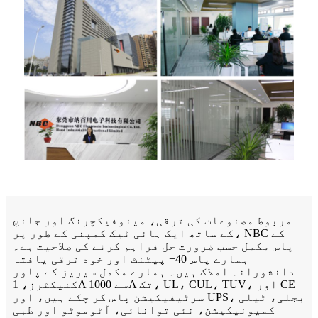
مربوط مصنوعات کی ترقی، مینوفیکچرنگ اور جانچ
کے ساتھ ایک ہائی ٹیک کمپنی کے طور پر، NBC کے
پاس مکمل حسب ضرورت حل فراہم کرنے کی صلاحیت ہے۔
ہمارے پاس 40+ پیٹنٹ اور خود ترقی یافتہ
دانشورانہ املاک ہیں۔ ہمارے مکمل سیریز کے پاور
کنیکٹرز، 1A سے 1000A تک، UL، CUL، TUV، اور CE
سرٹیفیکیشن پاس کر چکے ہیں، اور UPS، بجلی، ٹیلی
کمیونیکیشن، نئی توانائی، آٹوموٹو اور طبی