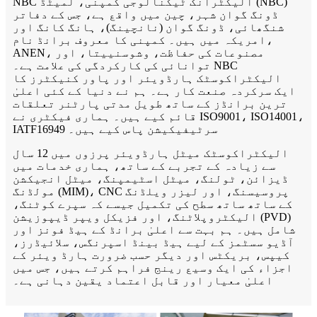
NBC الیکٹرانک ٹیکنالوجی کمپنی، لمیٹڈ (NBC)
ڈونگ گوان شہر، چین میں واقع ہے، جس کے دفاتر
شنگھائی، ڈونگ گوان (نانچینگ)، ہانگ کانگ اور
امریکہ میں ہیں۔ کمپنی کا معروف برانڈ نام،
ANEN، مصنوعات کی حفاظت، وشوسنییتا، اور
توانائی کی کارکردگی کی علامت ہے۔ NBC
الیکٹراکوسٹک ہارڈویئر اور پاور کنیکٹرز کا
ایک سرکردہ صنعت کار ہے۔ ہم نے دنیا کے کئی اعلیٰ
ترین برانڈز کے ساتھ طویل مدتی پارٹنر تعلقات
قائم کیے ہیں۔ ہماری فیکٹری نے ISO9001، ISO14001،
IATF16949 سرٹیفیکیشن پاس کیے ہیں۔
الیکٹراکوسٹک میٹل ہارڈویئر پرزوں میں 12 سال
سے زیادہ کے تجربے کے ساتھ، ہماری خدمات میں
ڈیزائن، ٹولنگ، میٹل اسٹیمپنگ، میٹل انجیکشن
مولڈنگ (MIM)، CNC پروسیسنگ، اور لیزر ویلڈنگ
کے ساتھ ساتھ سطح کی تکمیل جیسے کہ سپرے کوٹنگ،
الیکٹروپلاٹنگ، اور فزیکل ویپر ڈیپوزیشن (PVD)
شامل ہیں۔ ہم بہت سے اعلیٰ برانڈ کے ہیڈ فونز اور
آڈیو سسٹمز کے لیے ہیڈ بینڈ اسپرنگس، سلائیڈرز،
کیپس، بریکٹس اور دیگر حسب ضرورت ہارڈ ویئر کے
اجزاء کی ایک وسیع رینج فراہم کرتے ہیں، جس میں
اعلیٰ معیار اور قابل اعتماد یقین دہانی ہے۔