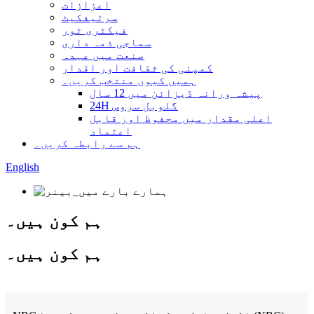
اعزازات
سرٹیفکیٹ
فیکٹری ٹور
سماجی ذمہ داری
صنعت میں عہدہ
کمپنی کی ثقافت اور اقدار
ہمیں کیوں منتخب کریں۔
پیشہ ورانہ ڈیزائن میں 12 سال
24H گلوبل سروس
اعلی مقدار میں محفوظ اور قابل
اعتماد
ہم سے رابطہ کریں۔
English
ہم کون ہیں۔
ہم کون ہیں۔