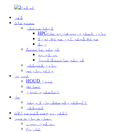
گھر
مصنوعات
ڈیٹا سینٹر
HPC- پاور ڈسٹری بیوشن یونٹ
سوئچ گیئر اور سوئچ بورڈ
ریک
کرپٹو مائننگ
پی ڈی یو
کرپٹو مائننگ کیبل
پاور کنیکٹر
وائر ہارنس
خبریں
HOUD نیوز
نمائش
انڈسٹری نیوز
حل
الیکٹروکوسٹک ہارڈ ویئر
کنیکٹر
اکثر پوچھے گئے سوالات
ہمارے بارے میں
ہم کون ہیں۔
تاریخ