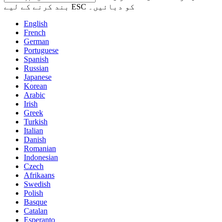
بند کرنے کے لیے ESC کو دبائیں۔
English
French
German
Portuguese
Spanish
Russian
Japanese
Korean
Arabic
Irish
Greek
Turkish
Italian
Danish
Romanian
Indonesian
Czech
Afrikaans
Swedish
Polish
Basque
Catalan
Esperanto