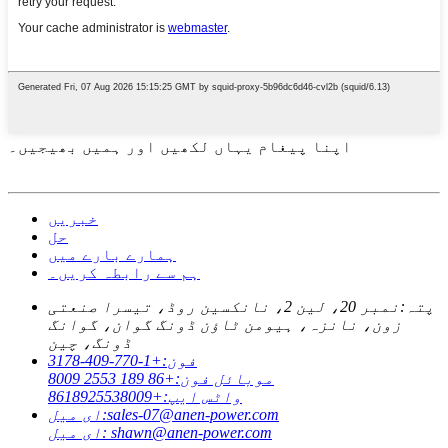
اپنا پیغام یہاں لکھیں اور ہمیں بھیجیں۔
خبریں
حل
ہمارے بارے میں
ہم سے رابطہ کریں۔
پتہ:
نمبر 20، لین 2، نانکسین روڈ، تیسرا صنعتی
زون، نانزہ، ہیومن ٹاؤن ڈونگ گوان، گوانگ
ڈونگ، چین
فون:
+1-770-409-3178
موبائل فون:
+86 189 2553 8009
واٹس ایپ:
+8618925538009
sales-07@anen-power.com
ای میل:
shawn@anen-power.com
ای میل: