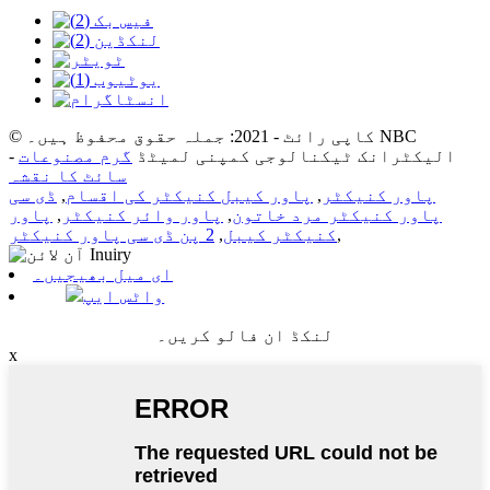
© کاپی رائٹ - 2021: جملہ حقوق محفوظ ہیں۔ NBC
الیکٹرانک ٹیکنالوجی کمپنی لمیٹڈ
گرم مصنوعات
-
سائٹ کا نقشہ
پاور کنیکٹر
,
پاور کیبل کنیکٹر کی اقسام
,
ڈی سی
پاور کنیکٹر مرد خاتون
,
پاور وائر کنیکٹر
,
پاور
,
کنیکٹر کیبل
,
2 پن ڈی سی پاور کنیکٹر
ای میل بھیجیں۔
واٹس ایپ
لنکڈ ان فالو کریں۔
x