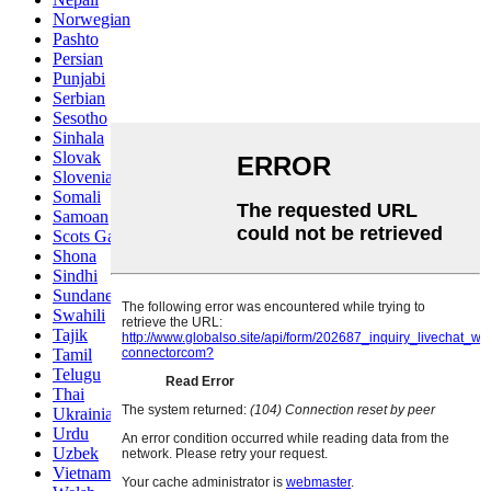
Norwegian
Pashto
Persian
Punjabi
Serbian
Sesotho
Sinhala
Slovak
Slovenian
Somali
Samoan
Scots Gaelic
Shona
Sindhi
Sundanese
Swahili
Tajik
Tamil
Telugu
Thai
Ukrainian
Urdu
Uzbek
Vietnamese