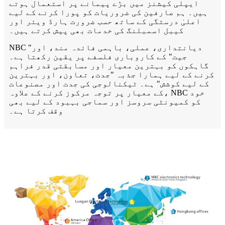
ایپلی کیشنز میں بڑے پیمانے پر استعمال ہوتے
ہیں۔ ہم صارفین کی ضروریات کو پورا کرنے کے لیے
اعلیٰ درستگی کے ساتھ حسب ضرورت ہارڈ ویئر اور
کیبل اسمبلنگ کی خدمات بھی پیش کرتے ہیں۔
NBC "دیانتداری، عملی، باہمی فائدہ مند، اور
جیت" کے کاروباری فلسفے پر یقین رکھتا ہے۔
گاہکوں کو بہترین معیار اور مسابقتی قدر فراہم
کرنے کے لیے ہمارا جذبہ "جدت، تعاون، اور بہترین
کے لیے کوشش" ہے۔ ٹیکنالوجی کی جدت اور مصنوعات
کے معیار پر توجہ مرکوز کرنے کے علاوہ، NBC خود
کو کمیونٹی سروسز اور سماجی بہبود کے لیے بھی
وقف کرتا ہے۔